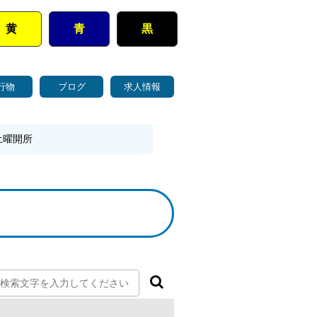
黄
青
黒
行物
ブログ
求人情報
土曜開所