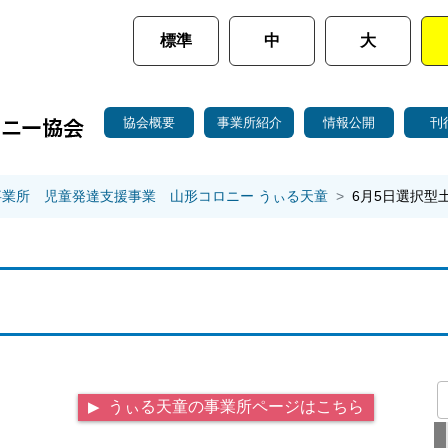
標準
中
大
協会概要
事業所紹介
情報公開
刊
事業所 児童発達支援事業 山形コロニー うぃる天童
6月5日選択型
うぃる天童の事業所ページはこちら