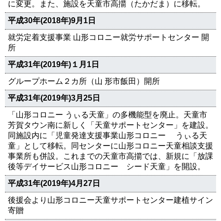
に変更。また、施設を天童市高擶（たかだま）に移転。
平成30年(2018年)9月1日
就労定着支援事業 山形コロニー就労サポートセンター 開
所
平成31年(2019年)１月1日
グループホーム２カ所（山 形市飯田）開所
平成31年(2019年)3月25日
「山形コロニー うぃる天童」の多機能型を廃止。天童市
芳賀タウン南に新しく「天童サポートセンター」を建設。
同施設内に「児童発達支援事業山形コロニー うぃる天
童」として移転。同センターに山形コロニー天童相談支援
事業所も併設。これまでの天童市高擶では、新規に「放課
後等デイサービス山形コロニー シード天童」を開設。
平成31年(2019年)4月27日
後援会より山形コロニー天童サポートセンター建植サイン
寄贈