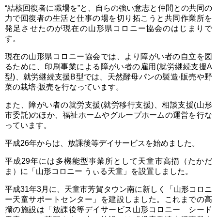
“結核回復者に職場を”と、自らの強い意志と仲間との共同の
力で回復者の生活と仕事の場を切り拓こうと共同作業所を
発足させたのが現在の山形県コロニー協会のはじまりで
す。
現在の山形県コロニー協会では、より障がい者の自立を図
るために、印刷事業による障がい者の雇用(就労継続支援A
型)、就労継続支援B型では、天然酵母パンの製造·販売や野
菜の栽培·販売を行なっています。
また、障がい者の就労支援(就労移行支援)、相談支援(山形
市委託)のほか、福祉ホームやグループホームの運営を行な
っています。
平成26年からは、放課後等デイサービスを始めました。
平成29年には多機能型事業所として天童市高擶（たかだ
ま）に「山形コロニー うぃる天童」を設置しました。
平成31年3月に、天童市芳賀タウン南に新しく「山形コロニ
ー天童サポートセンター」を建設しました。これまでの高
擶の施設は「放課後等デイサービス山形コロニー シード