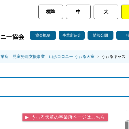
標準
中
大
協会概要
事業所紹介
情報公開
刊
事業所 児童発達支援事業 山形コロニー うぃる天童
うぃるキッズ
うぃる天童の事業所ページはこちら