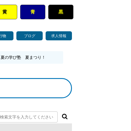
黄
青
黒
行物
ブログ
求人情報
 夏の学び塾 夏まつり！