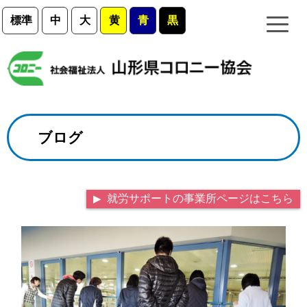
標準
中
大
黄
青
黒
ブログ
就労サポートの事業所ページはこちら