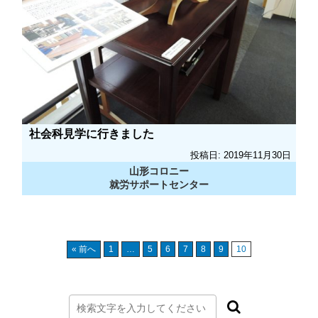
社会科見学に行きました
投稿日: 2019年11月30日
山形コロニー
就労サポートセンター
« 前へ
1
…
5
6
7
8
9
10