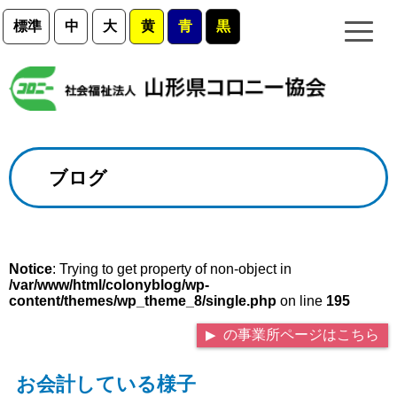
標準
中
大
黄
青
黒
ブログ
Notice
: Trying to get property of non-object in
/var/www/html/colonyblog/wp-
content/themes/wp_theme_8/single.php
on line
195
の事業所ページはこちら
お会計している様子