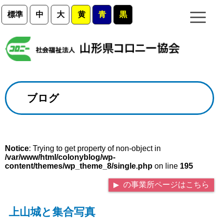
標準
中
大
黄
青
黒
ブログ
Notice
: Trying to get property of non-object in
/var/www/html/colonyblog/wp-
content/themes/wp_theme_8/single.php
on line
195
の事業所ページはこちら
上山城と集合写真