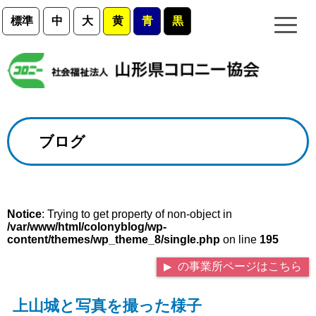
標準
中
大
黄
青
黒
ブログ
Notice
: Trying to get property of non-object in
/var/www/html/colonyblog/wp-
content/themes/wp_theme_8/single.php
on line
195
の事業所ページはこちら
上山城と写真を撮った様子