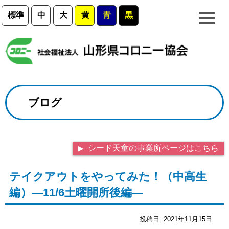
標準
中
大
黄
青
黒
ブログ
シード天童の事業所ページはこちら
テイクアウトをやってみた！（中高生
編）―11/6土曜開所後編―
投稿日:
2021年11月15日