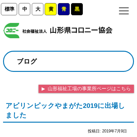
標準
中
大
黄
青
黒
ブログ
山形福祉工場の事業所ページはこちら
アビリンピックやまがた2019に出場し
ました
投稿日:
2019年7月9日