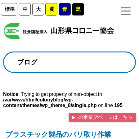
標準
中
大
黄
青
黒
ブログ
Notice
: Trying to get property of non-object in
/var/www/html/colonyblog/wp-
content/themes/wp_theme_8/single.php
on line
195
の事業所ページはこちら
プラスチック製品のバリ取り作業