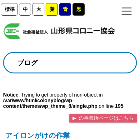
標準
中
大
黄
青
黒
ブログ
Notice
: Trying to get property of non-object in
/var/www/html/colonyblog/wp-
content/themes/wp_theme_8/single.php
on line
195
の事業所ページはこちら
アイロンがけの作業