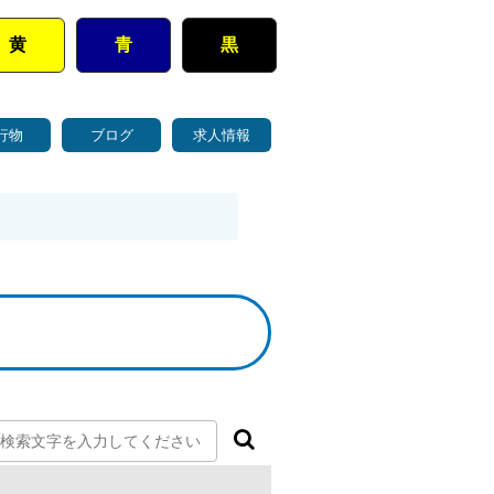
黄
青
黒
行物
ブログ
求人情報