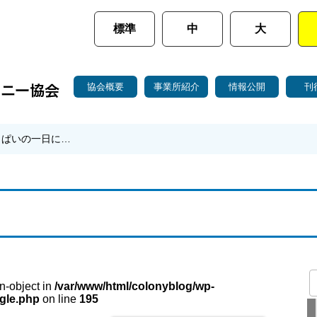
標準
中
大
協会概要
事業所紹介
情報公開
刊
っぱいの一日に…
on-object in
/var/www/html/colonyblog/wp-
gle.php
on line
195